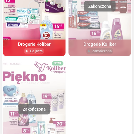
Drogerie Koliber
Drogerie Koliber
Od jutra
Zakończona
NOWA