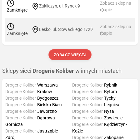
Zobacz sklep na
Zakliczyn, ul. Rynek 9
mapie
Zamknięte
Zobacz sklep na
Lesko, ul. Słowackiego 1/29
mapie
Zamknięte
ZOBACZ WIĘCEJ
Sklepy sieci
Drogerie Koliber
w innych miastach
Drogerie Koliber
Warszawa
Drogerie Koliber
Rybnik
Drogerie Koliber
Kraków
Drogerie Koliber
Bytom
Drogerie Koliber
Bydgoszcz
Drogerie Koliber
Tychy
Drogerie Koliber
Bielsko-Biała
Drogerie Koliber
Legnica
Drogerie Koliber
Jaworzno
Drogerie Koliber
Nysa
Drogerie Koliber
Dąbrowa
Drogerie Koliber
Zawiercie
Górnicza
Drogerie Koliber
Kędzierzyn-
Drogerie Koliber
Jastrzębie-
Koźle
Zdrój
Drogerie Koliber
Zakopane