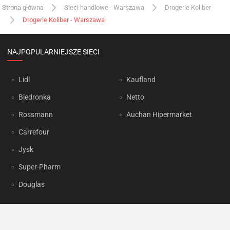
Strona główna
Sieci handlowe - Warszawa
Drogerie Koliber
Drogerie Koliber - Warszawa
NAJPOPULARNIEJSZE SIECI
Lidl
Kaufland
Biedronka
Netto
Rossmann
Auchan Hipermarket
Carrefour
Jysk
Super-Pharm
Douglas
OKAZJUM.PL