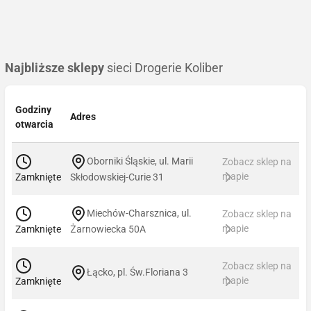
Najbliższe sklepy
sieci Drogerie Koliber
Godziny
Adres
otwarcia
Oborniki Śląskie, ul. Marii
Zobacz sklep na
mapie
Zamknięte
Skłodowskiej-Curie 31
Miechów-Charsznica, ul.
Zobacz sklep na
mapie
Zamknięte
Żarnowiecka 50A
Zobacz sklep na
Łącko, pl. Św.Floriana 3
mapie
Zamknięte