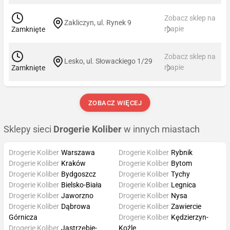
Zobacz sklep na
Zakliczyn, ul. Rynek 9
mapie
Zamknięte
Zobacz sklep na
Lesko, ul. Słowackiego 1/29
mapie
Zamknięte
ZOBACZ WIĘCEJ
Sklepy sieci
Drogerie Koliber
w innych miastach
Drogerie Koliber
Warszawa
Drogerie Koliber
Rybnik
Drogerie Koliber
Kraków
Drogerie Koliber
Bytom
Drogerie Koliber
Bydgoszcz
Drogerie Koliber
Tychy
Drogerie Koliber
Bielsko-Biała
Drogerie Koliber
Legnica
Drogerie Koliber
Jaworzno
Drogerie Koliber
Nysa
Drogerie Koliber
Dąbrowa
Drogerie Koliber
Zawiercie
Górnicza
Drogerie Koliber
Kędzierzyn-
Drogerie Koliber
Jastrzębie-
Koźle