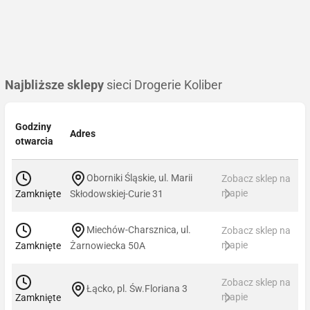
Najbliższe sklepy
sieci Drogerie Koliber
Godziny
Adres
otwarcia
Oborniki Śląskie, ul. Marii
Zobacz sklep na
mapie
Zamknięte
Skłodowskiej-Curie 31
Miechów-Charsznica, ul.
Zobacz sklep na
mapie
Zamknięte
Żarnowiecka 50A
Zobacz sklep na
Łącko, pl. Św.Floriana 3
mapie
Zamknięte