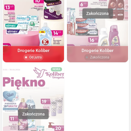
Drogerie Koliber
Drogerie Koliber
Od jutra
Zakończona
NOWA