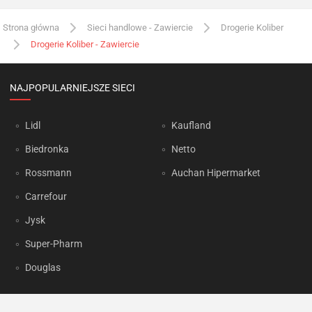
Strona główna
Sieci handlowe - Zawiercie
Drogerie Koliber
Drogerie Koliber - Zawiercie
NAJPOPULARNIEJSZE SIECI
Lidl
Kaufland
Biedronka
Netto
Rossmann
Auchan Hipermarket
Carrefour
Jysk
Super-Pharm
Douglas
OKAZJUM.PL