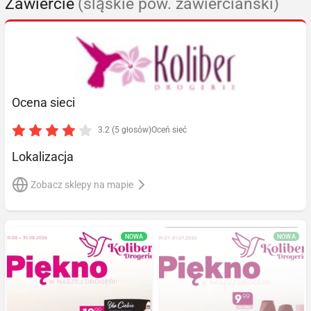
Zawiercie
(śląskie pow. zawierciański)
Ocena sieci
3.2 (5 głosów)
Oceń sieć
Lokalizacja
Zobacz sklepy na mapie
NOWA
NOWA