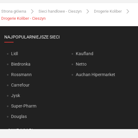
Strona główna
Sieci handlowe - Cieszyn
Drogerie Koliber
Drogerie Koliber - Cieszyn
NAJPOPULARNIEJSZE SIECI
Lidl
Kaufland
Biedronka
Netto
Rossmann
Auchan Hipermarket
Carrefour
Jysk
Super-Pharm
Douglas
OKAZJUM.PL