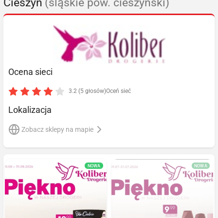
Cieszyn
(śląskie pow. cieszyński)
Ocena sieci
3.2 (5 głosów)
Oceń sieć
Lokalizacja
Zobacz sklepy na mapie
NOWA
NOWA