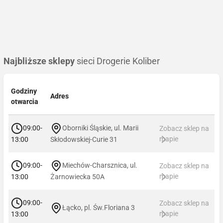
Najbliższe sklepy
sieci Drogerie Koliber
Godziny
Adres
otwarcia
09:00-
Oborniki Śląskie, ul. Marii
Zobacz sklep na
mapie
13:00
Skłodowskiej-Curie 31
09:00-
Miechów-Charsznica, ul.
Zobacz sklep na
mapie
13:00
Żarnowiecka 50A
09:00-
Zobacz sklep na
Łącko, pl. Św.Floriana 3
mapie
13:00