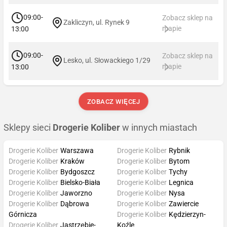
09:00-
Zobacz sklep na
Zakliczyn, ul. Rynek 9
mapie
13:00
09:00-
Zobacz sklep na
Lesko, ul. Słowackiego 1/29
mapie
13:00
ZOBACZ WIĘCEJ
Sklepy sieci
Drogerie Koliber
w innych miastach
Drogerie Koliber
Warszawa
Drogerie Koliber
Rybnik
Drogerie Koliber
Kraków
Drogerie Koliber
Bytom
Drogerie Koliber
Bydgoszcz
Drogerie Koliber
Tychy
Drogerie Koliber
Bielsko-Biała
Drogerie Koliber
Legnica
Drogerie Koliber
Jaworzno
Drogerie Koliber
Nysa
Drogerie Koliber
Dąbrowa
Drogerie Koliber
Zawiercie
Górnicza
Drogerie Koliber
Kędzierzyn-
Drogerie Koliber
Jastrzębie-
Koźle