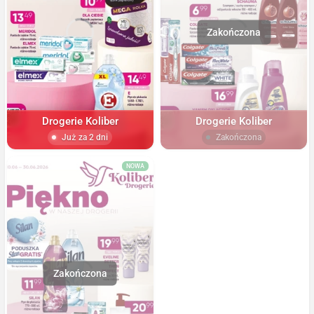
Drogerie Koliber
Drogerie Koliber
Już za 2 dni
Zakończona
NOWA