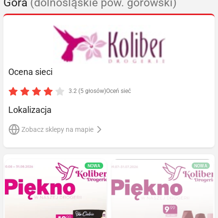
Góra
(dolnośląskie pow. górowski)
Ocena sieci
3.2 (5 głosów)
Oceń sieć
Lokalizacja
Zobacz sklepy na mapie
NOWA
NOWA