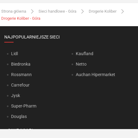
Strona główna
Sieci handlowe - Góra
Drogerie Koliber
Drogerie Koliber - Góra
NAJPOPULARNIEJSZE SIECI
Lidl
Kaufland
Biedronka
Netto
Rossmann
Auchan Hipermarket
Carrefour
Jysk
Super-Pharm
Douglas
OKAZJUM.PL