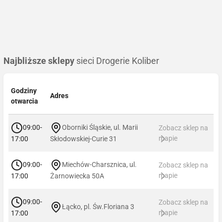
Najbliższe sklepy
sieci Drogerie Koliber
Godziny
Adres
otwarcia
09:00-
Oborniki Śląskie, ul. Marii
Zobacz sklep na
mapie
17:00
Skłodowskiej-Curie 31
09:00-
Miechów-Charsznica, ul.
Zobacz sklep na
mapie
17:00
Żarnowiecka 50A
09:00-
Zobacz sklep na
Łącko, pl. Św.Floriana 3
mapie
17:00