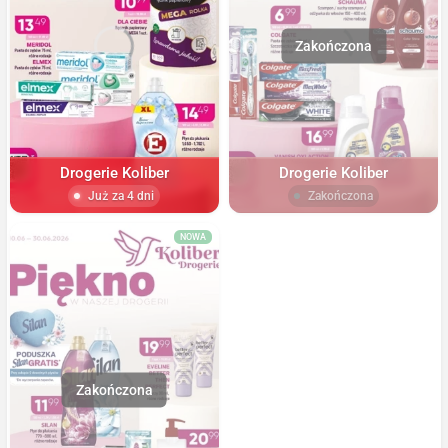
Drogerie Koliber
Drogerie Koliber
Już za 4 dni
Zakończona
NOWA