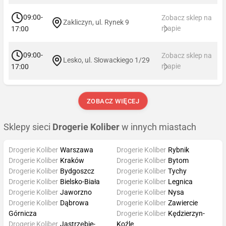
09:00-
Zobacz sklep na
Zakliczyn, ul. Rynek 9
mapie
17:00
09:00-
Zobacz sklep na
Lesko, ul. Słowackiego 1/29
mapie
17:00
ZOBACZ WIĘCEJ
Sklepy sieci
Drogerie Koliber
w innych miastach
Drogerie Koliber
Warszawa
Drogerie Koliber
Rybnik
Drogerie Koliber
Kraków
Drogerie Koliber
Bytom
Drogerie Koliber
Bydgoszcz
Drogerie Koliber
Tychy
Drogerie Koliber
Bielsko-Biała
Drogerie Koliber
Legnica
Drogerie Koliber
Jaworzno
Drogerie Koliber
Nysa
Drogerie Koliber
Dąbrowa
Drogerie Koliber
Zawiercie
Górnicza
Drogerie Koliber
Kędzierzyn-
Drogerie Koliber
Jastrzębie-
Koźle