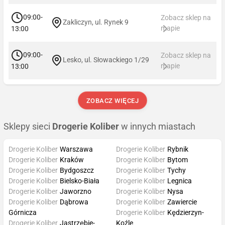
09:00-
Zobacz sklep na
Zakliczyn, ul. Rynek 9
mapie
13:00
09:00-
Zobacz sklep na
Lesko, ul. Słowackiego 1/29
mapie
13:00
ZOBACZ WIĘCEJ
Sklepy sieci
Drogerie Koliber
w innych miastach
Drogerie Koliber
Warszawa
Drogerie Koliber
Rybnik
Drogerie Koliber
Kraków
Drogerie Koliber
Bytom
Drogerie Koliber
Bydgoszcz
Drogerie Koliber
Tychy
Drogerie Koliber
Bielsko-Biała
Drogerie Koliber
Legnica
Drogerie Koliber
Jaworzno
Drogerie Koliber
Nysa
Drogerie Koliber
Dąbrowa
Drogerie Koliber
Zawiercie
Górnicza
Drogerie Koliber
Kędzierzyn-
Drogerie Koliber
Jastrzębie-
Koźle