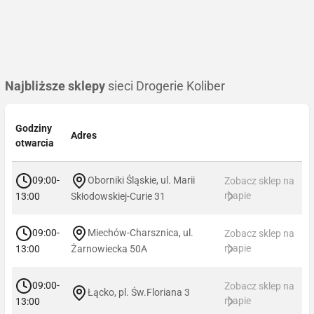
Najbliższe sklepy
sieci Drogerie Koliber
Godziny
Adres
otwarcia
09:00-
Oborniki Śląskie, ul. Marii
Zobacz sklep na
mapie
13:00
Skłodowskiej-Curie 31
09:00-
Miechów-Charsznica, ul.
Zobacz sklep na
mapie
13:00
Żarnowiecka 50A
09:00-
Zobacz sklep na
Łącko, pl. Św.Floriana 3
mapie
13:00