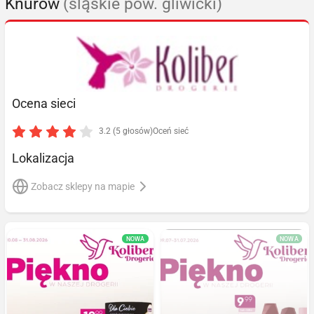
Knurów
(śląskie pow. gliwicki)
Ocena sieci
3.2 (5 głosów)
Oceń sieć
Lokalizacja
Zobacz sklepy na mapie
NOWA
NOWA