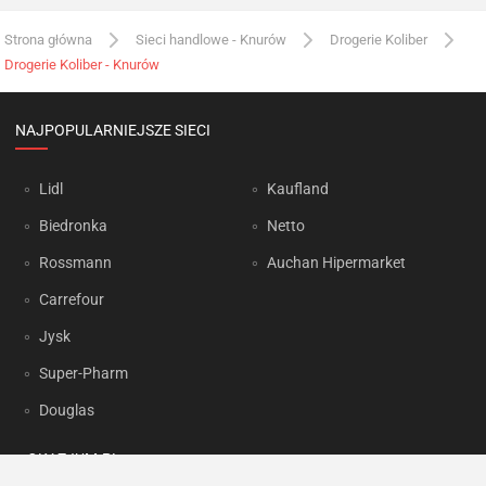
Strona główna
Sieci handlowe - Knurów
Drogerie Koliber
Drogerie Koliber - Knurów
NAJPOPULARNIEJSZE SIECI
Lidl
Kaufland
Biedronka
Netto
Rossmann
Auchan Hipermarket
Carrefour
Jysk
Super-Pharm
Douglas
OKAZJUM.PL