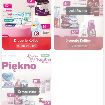
Drogerie Koliber
Drogerie Koliber
Już za 2 dni
Zakończona
NOWA