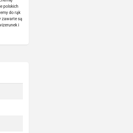
 chemię
e polskich
remy do rąk
y zawarte są
wizerunek i