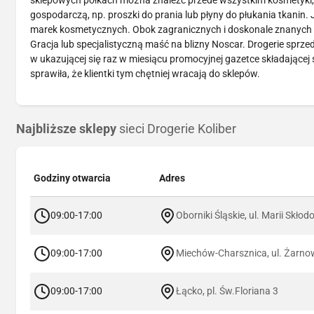
sklepowych półkach można znaleźć przede wszystkim kosmetyki, ta
gospodarczą, np. proszki do prania lub płyny do płukania tkanin. 
marek kosmetycznych. Obok zagranicznych i doskonale znanych pro
Gracja lub specjalistyczną maść na blizny Noscar. Drogerie sprze
w ukazującej się raz w miesiącu promocyjnej gazetce składającej s
sprawiła, że klientki tym chętniej wracają do sklepów.
Najbliższe sklepy
sieci Drogerie Koliber
Godziny otwarcia
Adres
09:00-17:00
Oborniki Śląskie, ul. Marii Skłod
09:00-17:00
Miechów-Charsznica, ul. Żarno
09:00-17:00
Łącko, pl. Św.Floriana 3