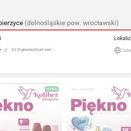
bierzyce
(dolnośląskie pow. wrocławski)
i
Lokaliz
3.2 (5 głosów)
Oceń sieć
Zoba
NOWA