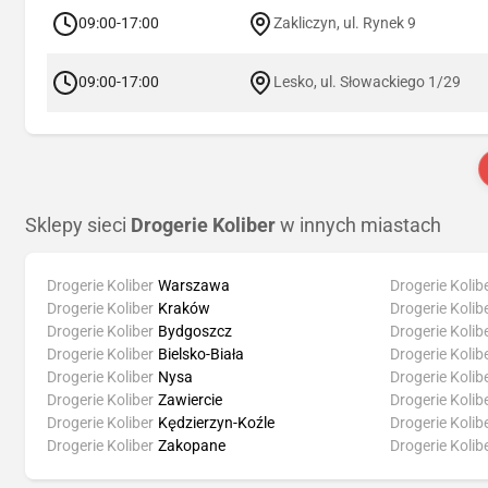
09:00-17:00
Zakliczyn, ul. Rynek 9
09:00-17:00
Lesko, ul. Słowackiego 1/29
Sklepy sieci
Drogerie Koliber
w innych miastach
Drogerie Koliber
Warszawa
Drogerie Kolib
Drogerie Koliber
Kraków
Drogerie Kolib
Drogerie Koliber
Bydgoszcz
Drogerie Kolib
Drogerie Koliber
Bielsko-Biała
Drogerie Kolib
Drogerie Koliber
Nysa
Drogerie Kolib
Drogerie Koliber
Zawiercie
Drogerie Kolib
Drogerie Koliber
Kędzierzyn-Koźle
Drogerie Kolib
Drogerie Koliber
Zakopane
Drogerie Kolib