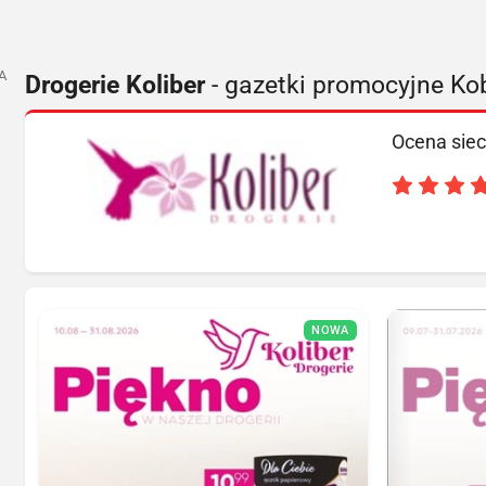
A
Drogerie Koliber
- gazetki promocyjne Ko
Ocena siec
NOWA