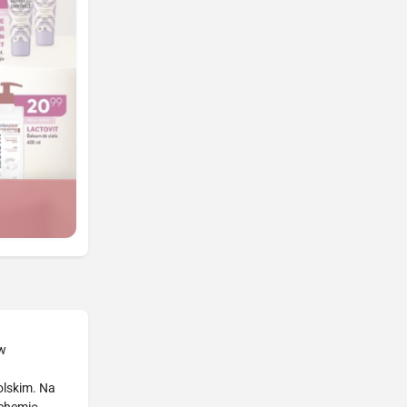
 w
olskim. Na