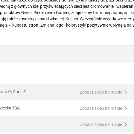
kie jak tusze do rzęs, podkłady do twarzy lub lakiery do paznokci oraz
Jedną z głównych idei przyświecających sieci jest promowanie i wspierani
duktów Nivea, Pierre rene i Garnier, znajdziemy też mniej znane, np. k
dają także kosmetyki marki własnej: Koliber. Szczególnie wyjątkowe ofert
ię z kilkunastu stron. Zmiana logo i kolorystyki pozytywnie wpłynęła na 
owskiej-Curie 31
Zobacz sklep na mapie
wiecka 50A
Zobacz sklep na mapie
Zobacz sklep na mapie