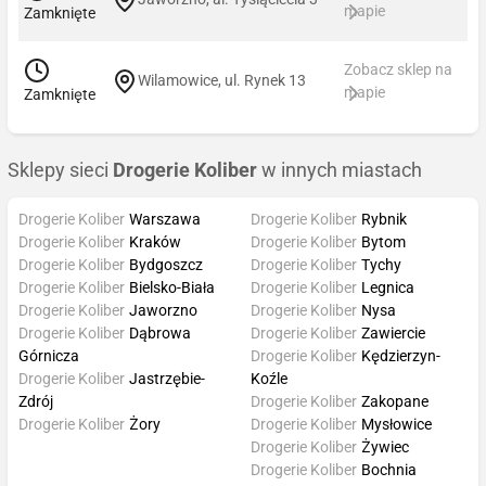
mapie
Zamknięte
Zobacz sklep na
Wilamowice, ul. Rynek 13
mapie
Zamknięte
Sklepy sieci
Drogerie Koliber
w innych miastach
Drogerie Koliber
Warszawa
Drogerie Koliber
Rybnik
Drogerie Koliber
Kraków
Drogerie Koliber
Bytom
Drogerie Koliber
Bydgoszcz
Drogerie Koliber
Tychy
Drogerie Koliber
Bielsko-Biała
Drogerie Koliber
Legnica
Drogerie Koliber
Jaworzno
Drogerie Koliber
Nysa
Drogerie Koliber
Dąbrowa
Drogerie Koliber
Zawiercie
Górnicza
Drogerie Koliber
Kędzierzyn-
Drogerie Koliber
Jastrzębie-
Koźle
Zdrój
Drogerie Koliber
Zakopane
Drogerie Koliber
Żory
Drogerie Koliber
Mysłowice
Drogerie Koliber
Żywiec
Drogerie Koliber
Bochnia