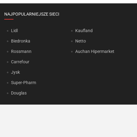
NAJPOPULARNIEJSZE SIECI
Lidl
Kaufland
Biedronka
Netto
Rossmann
Auchan Hipermarket
Carrefour
Jysk
Super-Pharm
Douglas
OKAZJUM.PL
Kontakt
Reklama
Prywatność