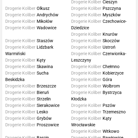
Drogerie Koliber
Cieszyn
Drogerie Koliber
Olkusz
Drogerie Koliber
Pszczyna
Drogerie Koliber
Andrychów
Drogerie Koliber
Myszków
Drogerie Koliber
Mikołów
Drogerie Koliber
Czechowice-
Drogerie Koliber
Wadowice
Dziedzice
Drogerie Koliber
Knurów
Drogerie Koliber
Staszów
Drogerie Koliber
Skoczów
Drogerie Koliber
Lidzbark
Drogerie Koliber
Ustroń
Warmiński
Drogerie Koliber
Czerwionka-
Drogerie Koliber
Kęty
Leszczyny
Drogerie Koliber
Skawina
Drogerie Koliber
Chełmno
Drogerie Koliber
Sucha
Drogerie Koliber
Kobierzyce
Beskidzka
Drogerie Koliber
Góra
Drogerie Koliber
Brzeszcze
Drogerie Koliber
Wolbrom
Drogerie Koliber
Bieruń
Drogerie Koliber
Bystrzyca
Drogerie Koliber
Strzelin
Kłodzka
Drogerie Koliber
Sierakowice
Drogerie Koliber
Pszów
Drogerie Koliber
Lesko
Drogerie Koliber
Trzemeszno
Drogerie Koliber
Grybów
Drogerie Koliber
Kąty
Drogerie Koliber
Proszowice
Wrocławskie
Drogerie Koliber
Witkowo
Drogerie Koliber
Barcin
Drogerie Koliber
Pawłowice