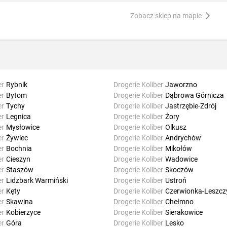
Zobacz sklep na mapie
er
Rybnik
Drogerie Koliber
Jaworzno
er
Bytom
Drogerie Koliber
Dąbrowa Górnicza
er
Tychy
Drogerie Koliber
Jastrzębie-Zdrój
er
Legnica
Drogerie Koliber
Żory
er
Mysłowice
Drogerie Koliber
Olkusz
er
Żywiec
Drogerie Koliber
Andrychów
er
Bochnia
Drogerie Koliber
Mikołów
er
Cieszyn
Drogerie Koliber
Wadowice
er
Staszów
Drogerie Koliber
Skoczów
er
Lidzbark Warmiński
Drogerie Koliber
Ustroń
er
Kęty
Drogerie Koliber
Czerwionka-Leszcz
er
Skawina
Drogerie Koliber
Chełmno
er
Kobierzyce
Drogerie Koliber
Sierakowice
er
Góra
Drogerie Koliber
Lesko