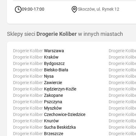
09:00-17:00
Skoczów, ul. Rynek 12
Sklepy sieci
Drogerie Koliber
w innych miastach
Drogerie Koliber
Warszawa
Drogerie Kolib
Drogerie Koliber
Kraków
Drogerie Kolib
Drogerie Koliber
Bydgoszcz
Drogerie Kolib
Drogerie Koliber
Bielsko-Biała
Drogerie Kolib
Drogerie Koliber
Nysa
Drogerie Kolib
Drogerie Koliber
Zawiercie
Drogerie Kolib
Drogerie Koliber
Kędzierzyn-Koźle
Drogerie Kolib
Drogerie Koliber
Zakopane
Drogerie Kolib
Drogerie Koliber
Pszczyna
Drogerie Kolib
Drogerie Koliber
Myszków
Drogerie Kolib
Drogerie Koliber
Czechowice-Dziedzice
Drogerie Kolib
Drogerie Koliber
Knurów
Drogerie Kolib
Drogerie Koliber
Sucha Beskidzka
Drogerie Kolib
Drogerie Koliber
Brzeszcze
Drogerie Kolib