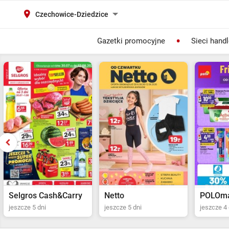
Czechowice-Dziedzice
Gazetki promocyjne
Sieci hand
Selgros Cash&Carry
Netto
POLOma
jeszcze 5 dni
jeszcze 5 dni
jeszcze 4 