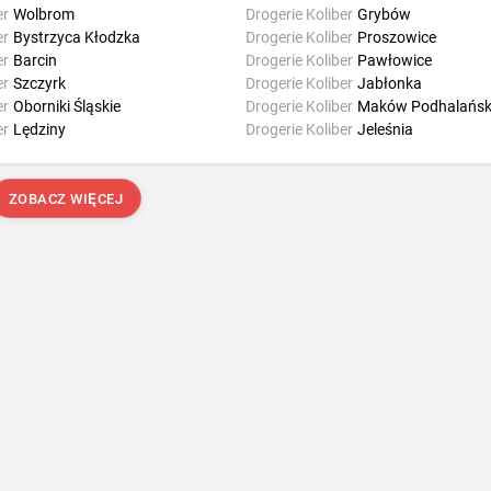
er
Wolbrom
Drogerie Koliber
Grybów
er
Bystrzyca Kłodzka
Drogerie Koliber
Proszowice
er
Barcin
Drogerie Koliber
Pawłowice
er
Szczyrk
Drogerie Koliber
Jabłonka
er
Oborniki Śląskie
Drogerie Koliber
Maków Podhalańsk
er
Lędziny
Drogerie Koliber
Jeleśnia
ZOBACZ WIĘCEJ