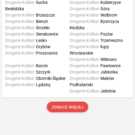
Drogerie Koliber
Sucha
Drogerie Koliber
Kobierzyce
Beskidzka
Drogerie Koliber
Góra
Drogerie Koliber
Brzeszcze
Drogerie Koliber
Wolbrom
Drogerie Koliber
Bieruń
Drogerie Koliber
Bystrzyca
Drogerie Koliber
Strzelin
Kłodzka
Drogerie Koliber
Sierakowice
Drogerie Koliber
Pszów
Drogerie Koliber
Lesko
Drogerie Koliber
Trzemeszno
Drogerie Koliber
Grybów
Drogerie Koliber
Kąty
Drogerie Koliber
Proszowice
Wrocławskie
Drogerie Koliber
Witkowo
Drogerie Koliber
Barcin
Drogerie Koliber
Pawłowice
Drogerie Koliber
Szczyrk
Drogerie Koliber
Jabłonka
Drogerie Koliber
Oborniki Śląskie
Drogerie Koliber
Maków
Drogerie Koliber
Lędziny
Podhalański
Drogerie Koliber
Jeleśnia
ZOBACZ WIĘCEJ