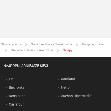
Strona główna
Sieci handlowe - Sierakowice
Drogerie Koliber
Drogerie Koliber - Sierakowice
Sklepy
NAJPOPULARNIEJSZE SIECI
Lidl
Kaufland
Biedronka
Netto
Rossmann
Auchan Hipermarket
Carrefour