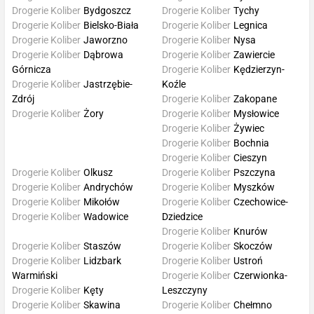
Drogerie Koliber
Bydgoszcz
Drogerie Koliber
Tychy
Drogerie Koliber
Bielsko-Biała
Drogerie Koliber
Legnica
Drogerie Koliber
Jaworzno
Drogerie Koliber
Nysa
Drogerie Koliber
Dąbrowa
Drogerie Koliber
Zawiercie
Górnicza
Drogerie Koliber
Kędzierzyn-
Drogerie Koliber
Jastrzębie-
Koźle
Zdrój
Drogerie Koliber
Zakopane
Drogerie Koliber
Żory
Drogerie Koliber
Mysłowice
Drogerie Koliber
Żywiec
Drogerie Koliber
Bochnia
Drogerie Koliber
Cieszyn
Drogerie Koliber
Olkusz
Drogerie Koliber
Pszczyna
Drogerie Koliber
Andrychów
Drogerie Koliber
Myszków
Drogerie Koliber
Mikołów
Drogerie Koliber
Czechowice-
Drogerie Koliber
Wadowice
Dziedzice
Drogerie Koliber
Knurów
Drogerie Koliber
Staszów
Drogerie Koliber
Skoczów
Drogerie Koliber
Lidzbark
Drogerie Koliber
Ustroń
Warmiński
Drogerie Koliber
Czerwionka-
Drogerie Koliber
Kęty
Leszczyny
Drogerie Koliber
Skawina
Drogerie Koliber
Chełmno