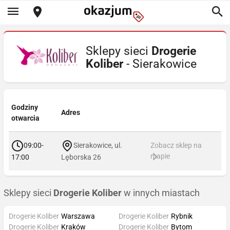
Sklepy sieci
Drogerie
Koliber
- Sierakowice
Godziny
Adres
otwarcia
09:00-
Sierakowice, ul.
Zobacz sklep na
mapie
17:00
Lęborska 26
Sklepy sieci
Drogerie Koliber
w innych miastach
Drogerie Koliber
Warszawa
Drogerie Koliber
Rybnik
Drogerie Koliber
Kraków
Drogerie Koliber
Bytom